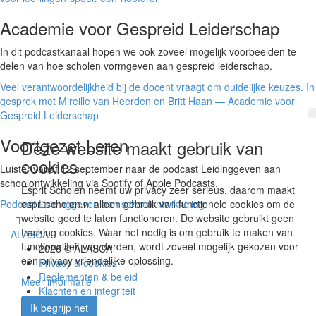
Academie voor Gespreid Leiderschap
In dit podcastkanaal hopen we ook zoveel mogelijk voorbeelden te
delen van hoe scholen vormgeven aan gespreid leiderschap.
Veel verantwoordelijkheid bij de docent vraagt om duidelijke keuzes. In
gesprek met Mireille van Heerden en Britt Haan — Academie voor
Gespreid Leiderschap
Voortgezet Leren
Deze website maakt gebruik van
cookies
Luister vanaf 12 september naar de podcast Leidinggeven aan
schoolontwikkeling via Spotify of Apple Podcasts.
Esprit Scholen neemt uw privacy zeer serieus, daarom maakt
Podcast Leidinggeven aan schoolontwikkeling
espritscholen.nl alleen gebruik van functionele cookies om de
website goed te laten functioneren. De website gebruikt geen
tracking cookies. Waar het nodig is om gebruik te maken van
ALASCA
functionaliteit van derden, wordt zoveel mogelijk gekozen voor
2026 © ALASCA
een privacy vriendelijke oplossing.
Privacy & cookies
Reglementen & beleid
Meer informatie
Klachten en integriteit
Vacatures